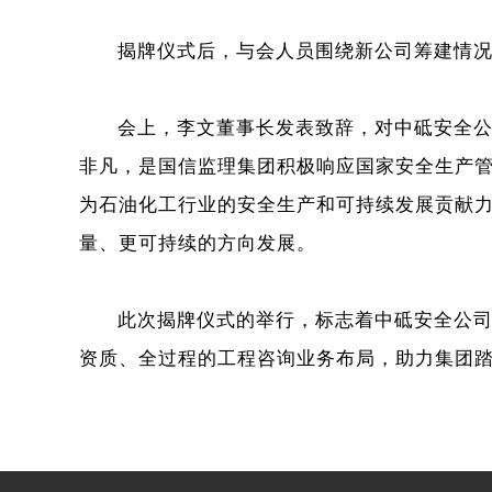
揭牌仪式后，与会人员围绕新公司筹建情况、
会上，李文董事长发表致辞，对中砥安全公司
非凡，是国信监理集团积极响应国家安全生产
为石油化工行业的安全生产和可持续发展贡献
量、更可持续的方向发展。
此次揭牌仪式的举行，标志着中砥安全公司正
资质、全过程的工程咨询业务布局，助力
集团