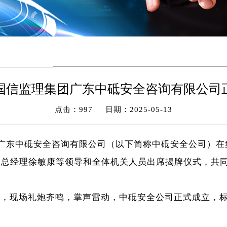
国信监理集团广东中砥安全咨询有限公司
点击：997 日期：2025-05-13
司广东中砥安全咨询有限公司（以下简称中砥安全公司）
司总经理徐敏康等领导和全体机关人员出席揭牌仪式，共
，现场礼炮齐鸣，掌声雷动，中砥安全公司正式成立，标